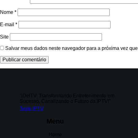
Nome
*
E-mail
*
Site
Salvar meus dados neste navegador para a próxima vez que
“iDelTV: Transformando Entretenimento em
Sucesso, Canalizando o Futuro da IPTV!”
Teste IPTV
Menu
Home