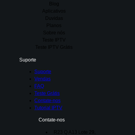
Blog
Aplicativos
Duvidas
Planos
Sobre nós
Teste IPTV
Teste IPTV Grátis
Suporte
Suporte
Vendas
FAQ
Teste Grátis
Contate-nos
Tutorial IPTV
Contate-nos
R23 Q A13 Lote 29,